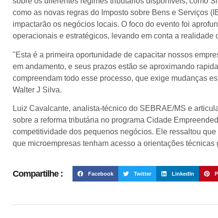
sobre os diferentes regimes tributários disponíveis, como 
como as novas regras do Imposto sobre Bens e Serviços (I
impactarão os negócios locais. O foco do evento foi aprofun
operacionais e estratégicos, levando em conta a realidad
"Esta é a primeira oportunidade de capacitar nossos empr
em andamento, e seus prazos estão se aproximando rapid
compreendam todo esse processo, que exige mudanças estr
Walter J Silva.
Luiz Cavalcante, analista-técnico do SEBRAE/MS e articula
sobre a reforma tributária no programa Cidade Empreended
competitividade dos pequenos negócios. Ele ressaltou qu
que microempresas tenham acesso a orientações técnicas g
Compartilhe :
Facebook
Twitter
LinkedIn
P