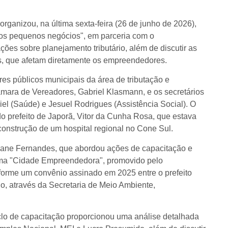
ganizou, na última sexta-feira (26 de junho de 2026),
nos pequenos negócios", em parceria com o
es sobre planejamento tributário, além de discutir as
os, que afetam diretamente os empreendedores.
es públicos municipais da área de tributação e
âmara de Vereadores, Gabriel Klasmann, e os secretários
el (Saúde) e Jesuel Rodrigues (Assistência Social). O
do prefeito de Japorã, Vitor da Cunha Rosa, que estava
construção de um hospital regional no Cone Sul.
istiane Fernandes, que abordou ações de capacitação e
ama "Cidade Empreendedora", promovido pelo
rme um convênio assinado em 2025 entre o prefeito
 através da Secretaria de Meio Ambiente,
clo de capacitação proporcionou uma análise detalhada