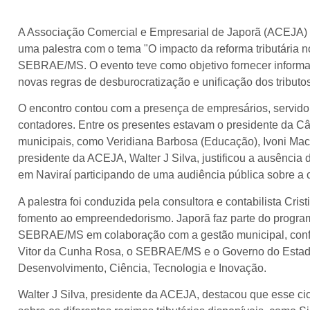
A Associação Comercial e Empresarial de Japorã (ACEJA) or
uma palestra com o tema "O impacto da reforma tributária 
SEBRAE/MS. O evento teve como objetivo fornecer informaçõ
novas regras de desburocratização e unificação dos tribut
O encontro contou com a presença de empresários, servidor
contadores. Entre os presentes estavam o presidente da C
municipais, como Veridiana Barbosa (Educação), Ivoni Maci
presidente da ACEJA, Walter J Silva, justificou a ausência 
em Naviraí participando de uma audiência pública sobre a 
A palestra foi conduzida pela consultora e contabilista Cr
fomento ao empreendedorismo. Japorã faz parte do progr
SEBRAE/MS em colaboração com a gestão municipal, confo
Vitor da Cunha Rosa, o SEBRAE/MS e o Governo do Estado,
Desenvolvimento, Ciência, Tecnologia e Inovação.
Walter J Silva, presidente da ACEJA, destacou que esse ci