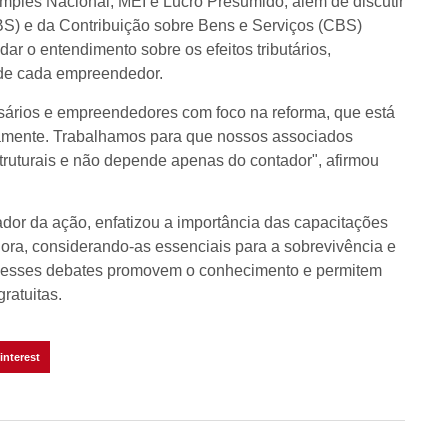
Simples Nacional, MEI e Lucro Presumido, além de discutir
BS) e da Contribuição sobre Bens e Serviços (CBS)
dar o entendimento sobre os efeitos tributários,
e de cada empreendedor.
esários e empreendedores com foco na reforma, que está
amente. Trabalhamos para que nossos associados
uturais e não depende apenas do contador", afirmou
dor da ação, enfatizou a importância das capacitações
ora, considerando-as essenciais para a sobrevivência e
e esses debates promovem o conhecimento e permitem
ratuitas.
interest