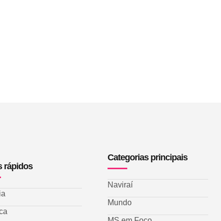
Categorias principais
s rápidos
Naviraí
ia
Mundo
ica
MS em Foco