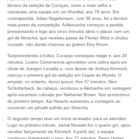
técnico da seleção de Curaçao, como o mais velho a
comandar uma equipe em um Mundial, aos 78 anos. Em
contrapartida, Julian Nagelsmann, com 38 anos, foi o técnico
mais jovem da competição. A Alemanha começou a partida
pressionando e logo aos cinco minutos abriu o placar com um
gol de Nmecha, que recebeu passe de Florian Wirtz e chutou
cruzado, não dando chances ao goleiro Eloy Room.
Surpreendendo a todos, Curaçao conseguiu reagir e, aos 20
minutos, Livano Comenencia aproveitou uma sobra após um
chute de Juergen Locadia e, com desvio de Joshua Kimmich,
marcou o primeiro gol da seleção em Copas do Mundo. O
empate, no entanto, durou pouco. Aos 37 minutos, Nico
Schlotterbeck, de cabeça, recolocou a Alemanha em vantagem
após escanteio cobrado por Nathaniel Brown. Nos acréscimos
do primeiro tempo, Kai Havertz aumentou a contagem ao
converter um pênalti sofrido por Nmecha.
O segundo tempo teve um início arrasador para os alemães.
Logo no primeiro minuto, Jamal Musiala fez o quarto gol, após
receber lançamento de Kimmich. A partir daí, a equipe
continuou dominando o jogo. Aos 22 minutos, Deniz Undav,