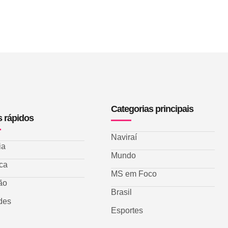
Categorias principais
s rápidos
Naviraí
ia
Mundo
ica
MS em Foco
ão
Brasil
des
Esportes