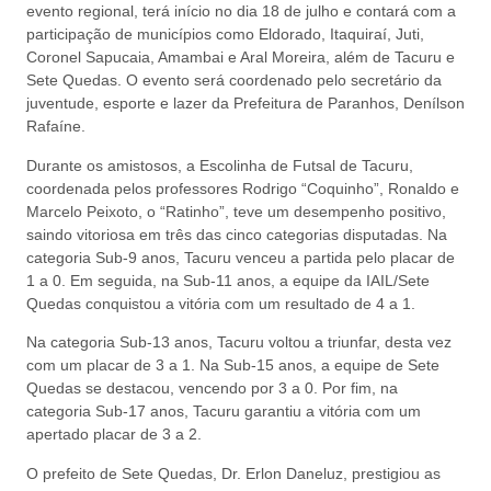
evento regional, terá início no dia 18 de julho e contará com a
participação de municípios como Eldorado, Itaquiraí, Juti,
Coronel Sapucaia, Amambai e Aral Moreira, além de Tacuru e
Sete Quedas. O evento será coordenado pelo secretário da
juventude, esporte e lazer da Prefeitura de Paranhos, Denílson
Rafaíne.
Durante os amistosos, a Escolinha de Futsal de Tacuru,
coordenada pelos professores Rodrigo “Coquinho”, Ronaldo e
Marcelo Peixoto, o “Ratinho”, teve um desempenho positivo,
saindo vitoriosa em três das cinco categorias disputadas. Na
categoria Sub-9 anos, Tacuru venceu a partida pelo placar de
1 a 0. Em seguida, na Sub-11 anos, a equipe da IAIL/Sete
Quedas conquistou a vitória com um resultado de 4 a 1.
Na categoria Sub-13 anos, Tacuru voltou a triunfar, desta vez
com um placar de 3 a 1. Na Sub-15 anos, a equipe de Sete
Quedas se destacou, vencendo por 3 a 0. Por fim, na
categoria Sub-17 anos, Tacuru garantiu a vitória com um
apertado placar de 3 a 2.
O prefeito de Sete Quedas, Dr. Erlon Daneluz, prestigiou as