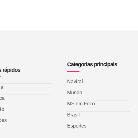
Categorias principais
s rápidos
Naviraí
ia
Mundo
ica
MS em Foco
ão
Brasil
des
Esportes