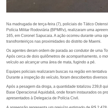
Na madrugada de terça-feira (7), policiais do Tático Osten
Polícia Militar Rodoviária (BPMRv), realizaram uma apreens
165, em Coronel Sapucaia. A ação ocorreu durante uma oper
transfronteiriços nas proximidades do distrito de Maemi.
Os agentes deram ordem de parada ao condutor de uma Toy
Após cerca de dois quilômetros de acompanhamento, o moto
veículo ao alcançar uma área de mata, fugindo a pé.
Equipes policiais realizaram buscas na região em tentativa 
Durante a inspeção do veículo, foram descobertos diversos
Após a pesagem da droga, a quantidade totalizou 239,8 qui
Base Operacional Aquidabã, onde foram instaurados os pr
apresentados à Delegacia de Polícia Civil.
A apreensão representa um prejuízo estimado de R$ 2.478.