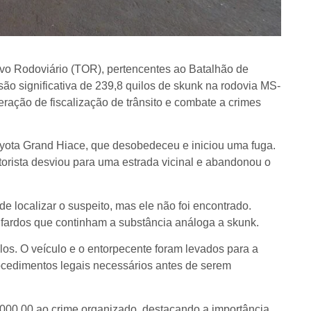
sivo Rodoviário (TOR), pertencentes ao Batalhão de
ão significativa de 239,8 quilos de skunk na rodovia MS-
ação de fiscalização de trânsito e combate a crimes
ota Grand Hiace, que desobedeceu e iniciou uma fuga.
rista desviou para uma estrada vicinal e abandonou o
de localizar o suspeito, mas ele não foi encontrado.
 fardos que continham a substância análoga a skunk.
los. O veículo e o entorpecente foram levados para a
ocedimentos legais necessários antes de serem
000,00 ao crime organizado, destacando a importância