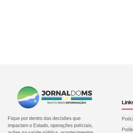
Link
Fique por dentro das decisões que
Políc
impactam o Estado, operações policiais,
Polít
ações na saúde pública, acontecimentos