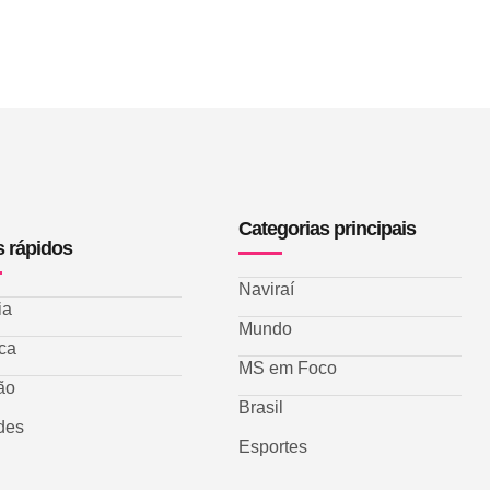
Categorias principais
s rápidos
Naviraí
ia
Mundo
ica
MS em Foco
ão
Brasil
des
Esportes