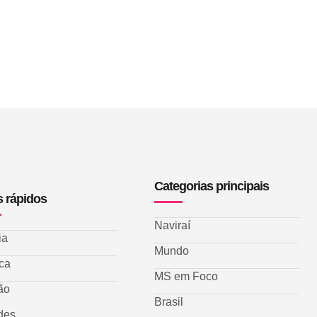
Categorias principais
s rápidos
Naviraí
ia
Mundo
ica
MS em Foco
ão
Brasil
des