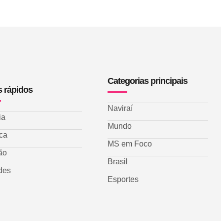
Categorias principais
s rápidos
Naviraí
ia
Mundo
ica
MS em Foco
ão
Brasil
des
Esportes