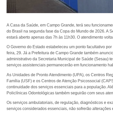
A Casa da Saúde, em Campo Grande, terá seu funcionamento
do Brasil na segunda fase da Copa do Mundo de 2026. A Se
estará aberto apenas das 7h às 11h30. O atendimento voltará
O Governo do Estado estabeleceu um ponto facultativo por 
feira, 29. Já a Prefeitura de Campo Grande também anunciou
administrativo da Secretaria Municipal de Saúde (Sesau) t
serviços assistenciais permanecerão em funcionamento hab
As Unidades de Pronto Atendimento (UPA), os Centros Re
Família (USF) e os Centros de Atenção Psicossocial (CAP
continuidade dos serviços essenciais para a população. Al
Policlínicas Odontológicas também seguirão com seus aten
Os serviços ambulatoriais, de regulação, diagnósticos e ex
serviços considerados essenciais, não sofrerão alterações