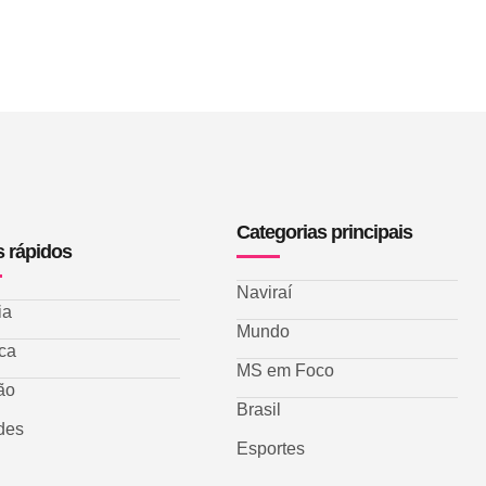
Categorias principais
s rápidos
Naviraí
ia
Mundo
ica
MS em Foco
ão
Brasil
des
Esportes