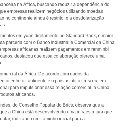
inanceira na África, buscando reduzir a dependência do
 que empresas realizem negócios utilizando moedas
n no continente ainda é restrito, e a desdolarização
as.
gamentos em yuan diretamente no Standard Bank, o maior
ssa parceria com o Banco Industrial e Comercial da China
ue empresas africanas realizem pagamentos em renminbi
icanos, destacou que essa colaboração oferece uma
a.
comercial da África. De acordo com dados da
cio entre o continente e o país asiático cresceu, em
onal para impulsionar essa relação comercial, a China
rodutos africanos.
andes, do Conselho Popular do Brics, observa que a
a que a China está desenvolvendo uma infraestrutura que
dólar, indicando um caminho inicial para a