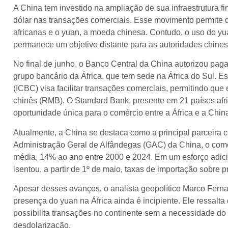
A China tem investido na ampliação de sua infraestrutura f
dólar nas transações comerciais. Esse movimento permite
africanas e o yuan, a moeda chinesa. Contudo, o uso do yua
permanece um objetivo distante para as autoridades chines
No final de junho, o Banco Central da China autorizou pa
grupo bancário da África, que tem sede na África do Sul. E
(ICBC) visa facilitar transações comerciais, permitindo q
chinês (RMB). O Standard Bank, presente em 21 países afr
oportunidade única para o comércio entre a África e a Chin
Atualmente, a China se destaca como a principal parceira 
Administração Geral de Alfândegas (GAC) da China, o comér
média, 14% ao ano entre 2000 e 2024. Em um esforço adici
isentou, a partir de 1º de maio, taxas de importação sobre p
Apesar desses avanços, o analista geopolítico Marco Fern
presença do yuan na África ainda é incipiente. Ele ressalt
possibilita transações no continente sem a necessidade do 
desdolarização.