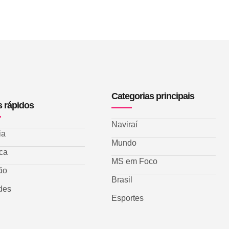
Categorias principais
s rápidos
Naviraí
ia
Mundo
ica
MS em Foco
ão
Brasil
des
Esportes