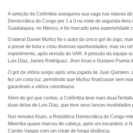
A seleção da Colômbia assegurou sua vaga nas oitavas de 
Democrática do Congo por 1 a 0 na noite de segunda-feira 
Guadalajara, no México, e foi marcado pela superioridade c
O lateral Daniel Muñoz foi o autor do único gol do jogo, m
a posse de bola e criou diversas oportunidades, mas viu u
impedimento, após revisão do VAR. A pressão da equipe su
Luis Díaz, James Rodríguez, Jhon Arias e Gustavo Puerta l
O gol da vitória surgiu após uma jogada de Juan Quintero,
fez um corta-luz, permitindo que Muñoz finalizasse sem mar
garantindo a vitória colombiana.
Além do gol que contou, a Colômbia teve mais duasTentati
duas delas de Luis Díaz, que teve seus lances invalidados 
Nos minutos finais, a República Democrática do Congo int
Mbemba quase marcou de cabeça, após um escanteio, e Na
Camilo Vargas com um chute de longa distância.