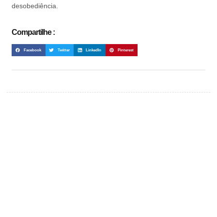
desobediência.
Compartilhe :
Facebook
Twitter
LinkedIn
Pinterest