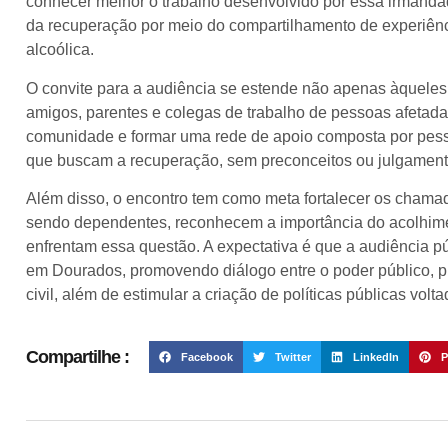
conhecer melhor o trabalho desenvolvido por essa irmand
da recuperação por meio do compartilhamento de experiênc
alcoólica.
O convite para a audiência se estende não apenas àquele
amigos, parentes e colegas de trabalho de pessoas afetadas
comunidade e formar uma rede de apoio composta por pess
que buscam a recuperação, sem preconceitos ou julgament
Além disso, o encontro tem como meta fortalecer os cham
sendo dependentes, reconhecem a importância do acolhimen
enfrentam essa questão. A expectativa é que a audiência 
em Dourados, promovendo diálogo entre o poder público, pr
civil, além de estimular a criação de políticas públicas vol
Compartilhe :
Facebook
Twitter
LinkedIn
P