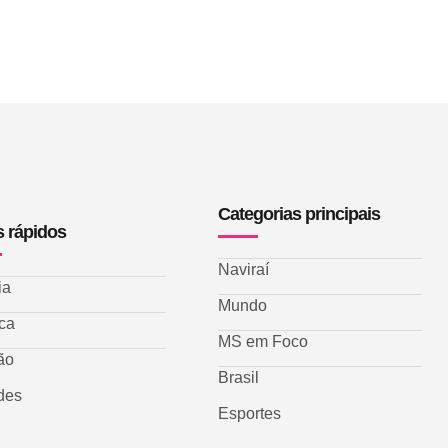
Categorias principais
s rápidos
Naviraí
ia
Mundo
ica
MS em Foco
ão
Brasil
des
Esportes