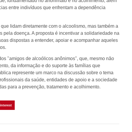
ade, fundamentado no anonimato e no acolhimento, além
ias entre indivíduos que enfrentam a dependência
s que lidam diretamente com o alcoolismo, mas também a
 pela doença. A proposta é incentivar a solidariedade na
oas dispostas a entender, apoiar e acompanhar aqueles
os.
ados "amigos de alcoólicos anônimos", que, mesmo não
to, da informação e do suporte às famílias que
pública represente um marco na discussão sobre o tema
ofissionais da saúde, entidades de apoio e a sociedade
tadas para a prevenção, tratamento e acolhimento.
interest