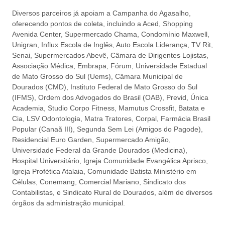
Diversos parceiros já apoiam a Campanha do Agasalho,
oferecendo pontos de coleta, incluindo a Aced, Shopping
Avenida Center, Supermercado Chama, Condomínio Maxwell,
Unigran, Influx Escola de Inglês, Auto Escola Liderança, TV Rit,
Senai, Supermercados Abevê, Câmara de Dirigentes Lojistas,
Associação Médica, Embrapa, Fórum, Universidade Estadual
de Mato Grosso do Sul (Uems), Câmara Municipal de
Dourados (CMD), Instituto Federal de Mato Grosso do Sul
(IFMS), Ordem dos Advogados do Brasil (OAB), Previd, Única
Academia, Studio Corpo Fitness, Mamutus Crossfit, Batata e
Cia, LSV Odontologia, Matra Tratores, Corpal, Farmácia Brasil
Popular (Canaã III), Segunda Sem Lei (Amigos do Pagode),
Residencial Euro Garden, Supermercado Amigão,
Universidade Federal da Grande Dourados (Medicina),
Hospital Universitário, Igreja Comunidade Evangélica Aprisco,
Igreja Profética Atalaia, Comunidade Batista Ministério em
Células, Conemang, Comercial Mariano, Sindicato dos
Contabilistas, e Sindicato Rural de Dourados, além de diversos
órgãos da administração municipal.