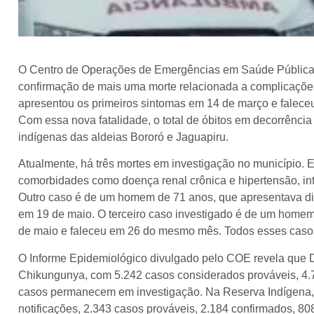
O Centro de Operações de Emergências em Saúde Pública (
confirmação de mais uma morte relacionada a complicações
apresentou os primeiros sintomas em 14 de março e faleceu
Com essa nova fatalidade, o total de óbitos em decorrênci
indígenas das aldeias Bororó e Jaguapiru.
Atualmente, há três mortes em investigação no município. E
comorbidades como doença renal crônica e hipertensão, in
Outro caso é de um homem de 71 anos, que apresentava diab
em 19 de maio. O terceiro caso investigado é de um homem
de maio e faleceu em 26 do mesmo mês. Todos esses caso
O Informe Epidemiológico divulgado pelo COE revela que Do
Chikungunya, com 5.242 casos considerados prováveis, 4.7
casos permanecem em investigação. Na Reserva Indígena, 
notificações, 2.343 casos prováveis, 2.184 confirmados, 8