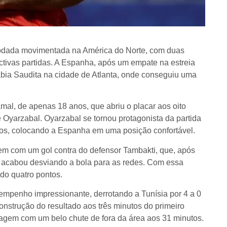
odada movimentada na América do Norte, com duas
ctivas partidas. A Espanha, após um empate na estreia
rábia Saudita na cidade de Atlanta, onde conseguiu uma
mal, de apenas 18 anos, que abriu o placar aos oito
Oyarzabal. Oyarzabal se tornou protagonista da partida
tos, colocando a Espanha em uma posição confortável.
m com um gol contra do defensor Tambakti, que, após
, acabou desviando a bola para as redes. Com essa
do quatro pontos.
mpenho impressionante, derrotando a Tunísia por 4 a 0
strução do resultado aos três minutos do primeiro
agem com um belo chute de fora da área aos 31 minutos.