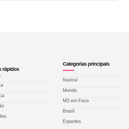
Categorias principais
s rápidos
Naviraí
ia
Mundo
ica
MS em Foco
ão
Brasil
des
Esportes