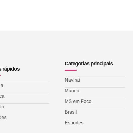
Categorias principais
s rápidos
Naviraí
ia
Mundo
ica
MS em Foco
ão
Brasil
des
Esportes