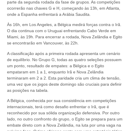
parte da segunda rodada da fase de grupos. As competições
ocorrerão nas chaves G e H, começando às 13h, em Atlanta,
onde a Espanha enfrentará a Arábia Saudita.
Às 16h, em Los Angeles, a Bélgica medirá forças contra o Irã.
O dia continua com o Uruguai enfrentando Cabo Verde em
Miami, às 19h. Para encerrar a rodada, Nova Zelândia e Egito
se encontrarão em Vancouver, às 22h.
A classificação após a primeira rodada apresenta um cenário
de equilíbrio. No Grupo G, todas as quatro seleções possuem
um ponto, resultado de empates: a Bélgica e o Egito
empataram em 1 a 1, enquanto Irã e Nova Zelândia
terminaram em 2 a 2. Esta paridade cria um clima de tensão,
uma vez que os jogos deste domingo são cruciais para definir
as posições na tabela.
A Bélgica, conhecida por sua consistência em competições
internacionais, terá como desafio enfrentar o Irã, que é
reconhecido por sua sólida organização defensiva. Por outro
lado, no outro confronto do grupo, o Egito se prepara para um
embate direto com a Nova Zelândia, na luta por uma vaga na