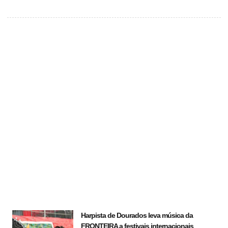
Harpista de Dourados leva música da
FRONTEIRA a festivais internacionais