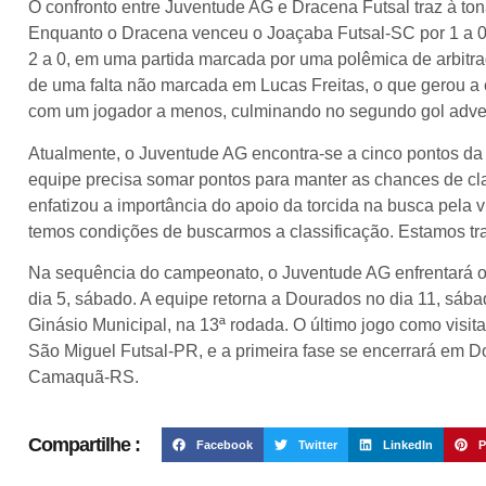
O confronto entre Juventude AG e Dracena Futsal traz à to
Enquanto o Dracena venceu o Joaçaba Futsal-SC por 1 a 0,
2 a 0, em uma partida marcada por uma polêmica de arbitra
de uma falta não marcada em Lucas Freitas, o que gerou a
com um jogador a menos, culminando no segundo gol adver
Atualmente, o Juventude AG encontra-se a cinco pontos da z
equipe precisa somar pontos para manter as chances de clas
enfatizou a importância do apoio da torcida na busca pela 
temos condições de buscarmos a classificação. Estamos tra
Na sequência do campeonato, o Juventude AG enfrentará o 
dia 5, sábado. A equipe retorna a Dourados no dia 11, sába
Ginásio Municipal, na 13ª rodada. O último jogo como visita
São Miguel Futsal-PR, e a primeira fase se encerrará em Dou
Camaquã-RS.
Compartilhe :
Facebook
Twitter
LinkedIn
P