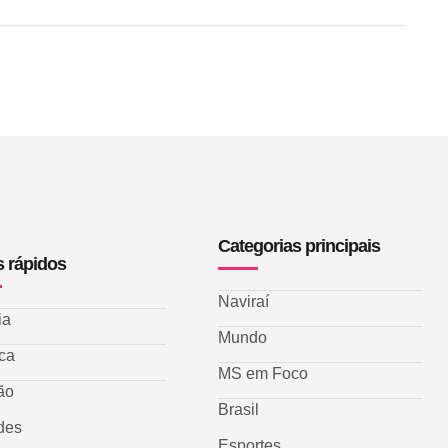
Categorias principais
s rápidos
Naviraí
ia
Mundo
ica
MS em Foco
ão
Brasil
des
Esportes