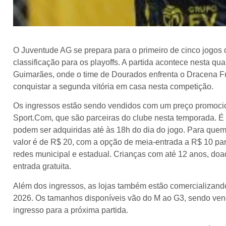
O Juventude AG se prepara para o primeiro de cinco jogos d
classificação para os playoffs. A partida acontece nesta qua
Guimarães, onde o time de Dourados enfrenta o Dracena Fut
conquistar a segunda vitória em casa nesta competição.
Os ingressos estão sendo vendidos com um preço promocion
Sport.Com, que são parceiras do clube nesta temporada. É i
podem ser adquiridas até às 18h do dia do jogo. Para quem 
valor é de R$ 20, com a opção de meia-entrada a R$ 10 para
redes municipal e estadual. Crianças com até 12 anos, do
entrada gratuita.
Além dos ingressos, as lojas também estão comercializan
2026. Os tamanhos disponíveis vão do M ao G3, sendo ven
ingresso para a próxima partida.