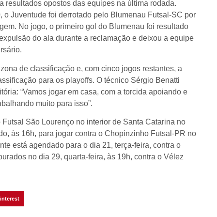
na resultados opostos das equipes na última rodada.
 o Juventude foi derrotado pelo Blumenau Futsal-SC por
gem. No jogo, o primeiro gol do Blumenau foi resultado
 expulsão do ala durante a reclamação e deixou a equipe
sário.
ona de classificação e, com cinco jogos restantes, a
sificação para os playoffs. O técnico Sérgio Benatti
vitória: “Vamos jogar em casa, com a torcida apoiando e
balhando muito para isso”.
Futsal São Lourenço no interior de Santa Catarina no
do, às 16h, para jogar contra o Chopinzinho Futsal-PR no
nte está agendado para o dia 21, terça-feira, contra o
rados no dia 29, quarta-feira, às 19h, contra o Vélez
interest