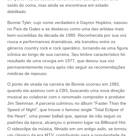
saído do coma, mas ainda se encontrava em estado
debilitado.
Bonnie Tyler, cujo nome verdadeiro é Gaynor Hopkins, nasceu
no País de Gales e se destacou como uma das artistas mais
bem-sucedidas da década de 1980. Reconhecida por sua voz
rouca e performances dramáticas, ela transitou entre os
gêneros country rock e rock operático, tornando-se uma figura
icônica ao longo de sua carreira. Seu timbre característico foi
resultado de uma cirurgia em 1977, que deixou sua voz
permanentemente rouca após não seguir as recomendações
médicas de repouso.
O ponto de virada na carreira de Bonnie ocorreu em 1982,
quando ela assinou com a CBS, buscando uma nova direção
musical ao colaborar com o renomado compositor e produtor
Jim Steinman. A parceria culminou no álbum "Faster Than the
Speed of Night", que trouxe o famoso single "Total Eclipse of
the Heart", uma power ballad que, apesar de não seguir os
padrões da época, alcançou o primeiro lugar na Billboard Hot.
O videoclipe da música, filmado em um antigo asilo, se tornou
um clássico da era MTV, contribuindo para a popularidade da