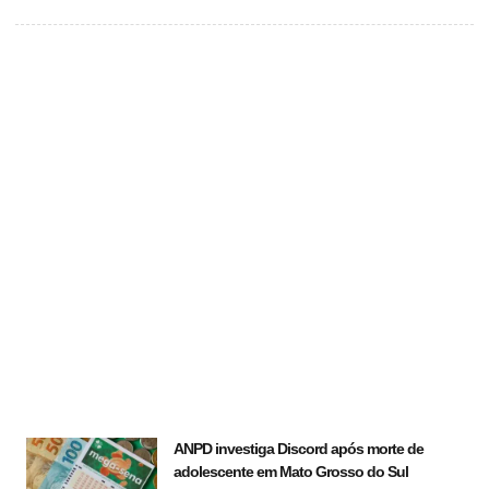
ANPD investiga Discord após morte de
adolescente em Mato Grosso do Sul