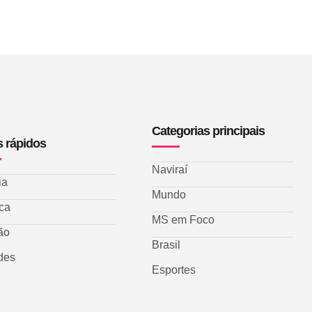
Categorias principais
s rápidos
Naviraí
ia
Mundo
ica
MS em Foco
ão
Brasil
des
Esportes