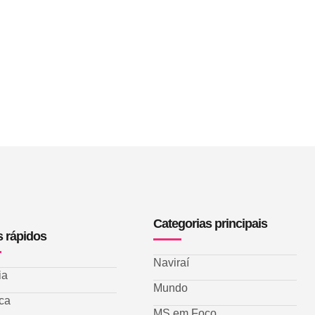
Categorias principais
s rápidos
Naviraí
ia
Mundo
ica
MS em Foco