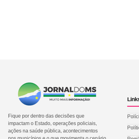
Link
Fique por dentro das decisões que
Políc
impactam o Estado, operações policiais,
Polít
ações na saúde pública, acontecimentos
nos municípios e o que movimenta o cenário
Regi