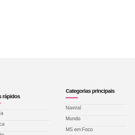
Categorias principais
s rápidos
Naviraí
ia
Mundo
ica
MS em Foco
ão