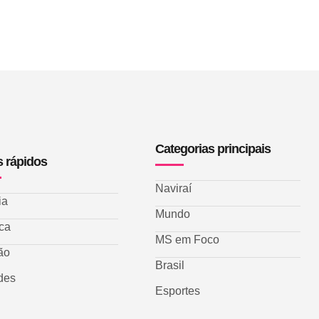
Categorias principais
s rápidos
Naviraí
ia
Mundo
ica
MS em Foco
ão
Brasil
des
Esportes