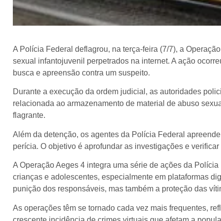
A Polícia Federal deflagrou, na terça-feira (7/7), a Operaç
sexual infantojuvenil perpetrados na internet. A ação oc
busca e apreensão contra um suspeito.
Durante a execução da ordem judicial, as autoridades polici
relacionada ao armazenamento de material de abuso sexual
flagrante.
Além da detenção, os agentes da Polícia Federal apreende
perícia. O objetivo é aprofundar as investigações e verifica
A Operação Aeges 4 integra uma série de ações da Polícia 
crianças e adolescentes, especialmente em plataformas dig
punição dos responsáveis, mas também a proteção das víti
As operações têm se tornado cada vez mais frequentes, ref
crescente incidência de crimes virtuais que afetam a popula