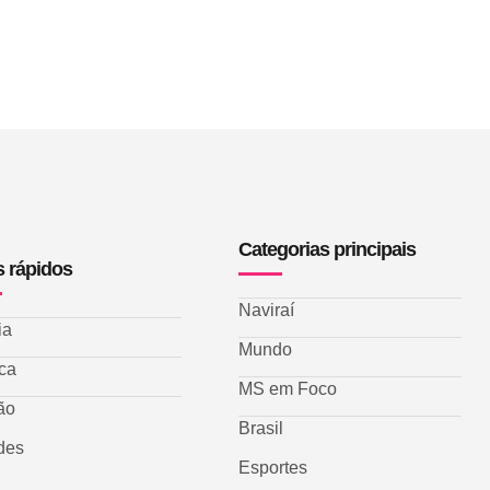
Categorias principais
s rápidos
Naviraí
ia
Mundo
ica
MS em Foco
ão
Brasil
des
Esportes