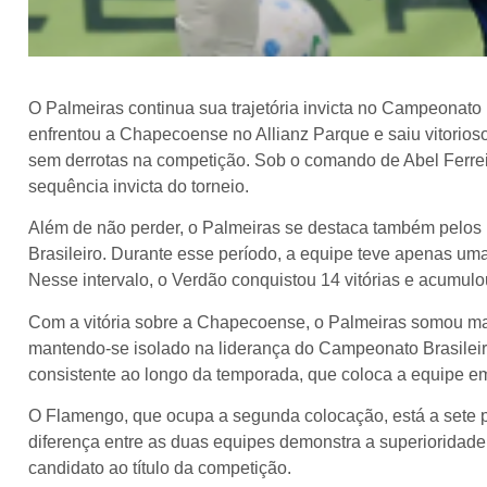
O Palmeiras continua sua trajetória invicta no Campeonato B
enfrentou a Chapecoense no Allianz Parque e saiu vitorios
sem derrotas na competição. Sob o comando de Abel Ferrei
sequência invicta do torneio.
Além de não perder, o Palmeiras se destaca também pelos
Brasileiro. Durante esse período, a equipe teve apenas uma
Nesse intervalo, o Verdão conquistou 14 vitórias e acumul
Com a vitória sobre a Chapecoense, o Palmeiras somou mai
mantendo-se isolado na liderança do Campeonato Brasilei
consistente ao longo da temporada, que coloca a equipe em
O Flamengo, que ocupa a segunda colocação, está a sete p
diferença entre as duas equipes demonstra a superioridad
candidato ao título da competição.