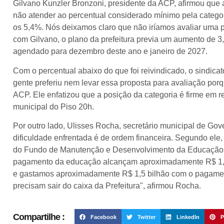
Gilvano Kunzler Bronzoni, presidente da ACP, afirmou que a
não atender ao percentual considerado mínimo pela catego
os 5,4%. Nós deixamos claro que não iríamos avaliar uma p
com Gilvano, o plano da prefeitura previa um aumento de 
agendado para dezembro deste ano e janeiro de 2027.
Com o percentual abaixo do que foi reivindicado, o sindicat
gente preferiu nem levar essa proposta para avaliação porq
ACP. Ele enfatizou que a posição da categoria é firme em rel
municipal do Piso 20h.
Por outro lado, Ulisses Rocha, secretário municipal de Gove
dificuldade enfrentada é de ordem financeira. Segundo ele
do Fundo de Manutenção e Desenvolvimento da Educação B
pagamento da educação alcançam aproximadamente R$ 1,5
e gastamos aproximadamente R$ 1,5 bilhão com o pagament
precisam sair do caixa da Prefeitura", afirmou Rocha.
Compartilhe :
Facebook
Twitter
LinkedIn
P