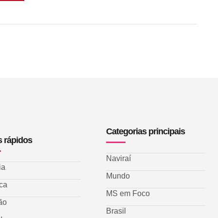
Categorias principais
s rápidos
Naviraí
ia
Mundo
ica
MS em Foco
ão
Brasil