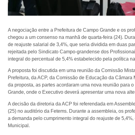
A negociação entre a Prefeitura de Campo Grande e os pr
chegou a um consenso na manhã de quarta-feira (24). Dura
de reajuste salarial de 3,4%, que seria dividida em duas pa
rejeitada pelo Sindicato Campo-grandense dos Profissiona
integral do percentual de 5,4% estabelecido pela política n
A proposta foi discutida em uma reunião da Comissão Mist
Prefeitura, da ACP, da Comissão de Educação da Câmara M
da proposta, as partes acordaram uma nova reunião para o
Grande, onde o Executivo deverá apresentar uma nova alter
A decisão da diretoria da ACP foi referendada em Assembleia
(25) no auditório da Fetems. Durante a assembleia, os prof
a demanda pelo cumprimento integral do reajuste de 5,4%, 
Municipal.