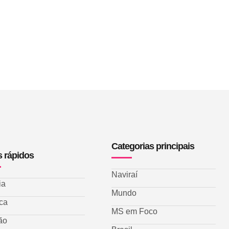
Categorias principais
s rápidos
Naviraí
ia
Mundo
ica
MS em Foco
ão