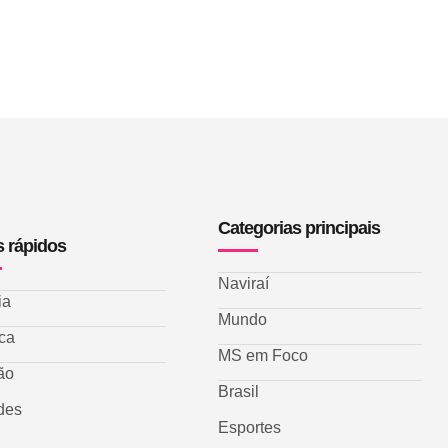
Categorias principais
s rápidos
Naviraí
ia
Mundo
ica
MS em Foco
ão
Brasil
des
Esportes