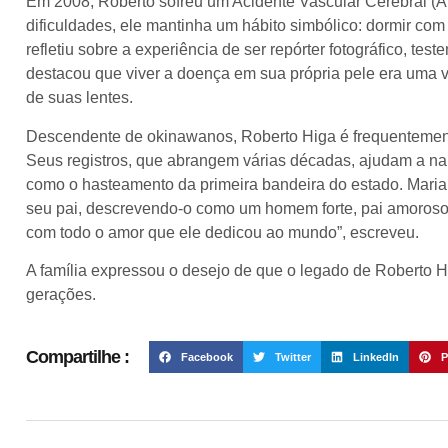
Em 2008, Roberto sofreu um Acidente Vascular Cerebral (A
dificuldades, ele mantinha um hábito simbólico: dormir com
refletiu sobre a experiência de ser repórter fotográfico, te
destacou que viver a doença em sua própria pele era uma vi
de suas lentes.
Descendente de okinawanos, Roberto Higa é frequentement
Seus registros, que abrangem várias décadas, ajudam a nar
como o hasteamento da primeira bandeira do estado. Maria
seu pai, descrevendo-o como um homem forte, pai amoroso 
com todo o amor que ele dedicou ao mundo”, escreveu.
A família expressou o desejo de que o legado de Roberto H
gerações.
Compartilhe :
Facebook
Twitter
LinkedIn
P