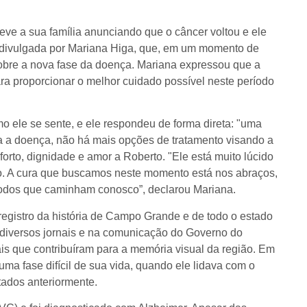
eve a sua família anunciando que o câncer voltou e ele
oi divulgada por Mariana Higa, que, em um momento de
obre a nova fase da doença. Mariana expressou que a
ara proporcionar o melhor cuidado possível neste período
 ele se sente, e ele respondeu de forma direta: "uma
ra a doença, não há mais opções de tratamento visando a
onforto, dignidade e amor a Roberto. "Ele está muito lúcido
o. A cura que buscamos neste momento está nos abraços,
todos que caminham conosco”, declarou Mariana.
 registro da história de Campo Grande e de todo o estado
 diversos jornais e na comunicação do Governo do
ais que contribuíram para a memória visual da região. Em
uma fase difícil de sua vida, quando ele lidava com o
tados anteriormente.