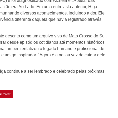
VC) e foi diagnosticado com Alzheimer. Apesar das
 a câmera Ao Lado. Em uma entrevista anterior, Higa
stemunhando diversos acontecimentos, incluindo a dor. Ele
vência diferente daquela que havia registrado através
e descrito como um arquivo vivo de Mato Grosso do Sul.
rar desde episódios cotidianos até momentos históricos,
na também enfatizou o legado humano e profissional de
e amigo inspirador. "Agora é a nossa vez de cuidar dele
iga continue a ser lembrado e celebrado pelas próximas
interest