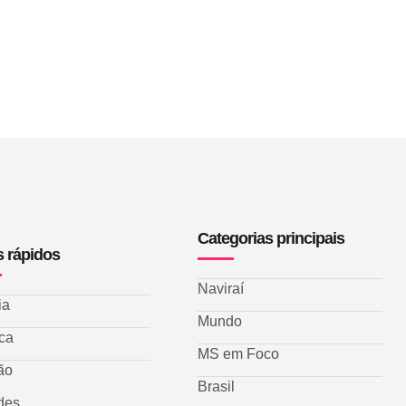
Categorias principais
s rápidos
Naviraí
ia
Mundo
ica
MS em Foco
ão
Brasil
des