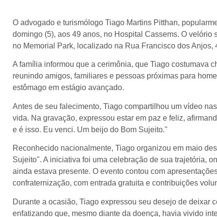
O advogado e turismólogo Tiago Martins Pitthan, popularm
domingo (5), aos 49 anos, no Hospital Cassems. O velório se
no Memorial Park, localizado na Rua Francisco dos Anjos, 
A família informou que a cerimônia, que Tiago costumava 
reunindo amigos, familiares e pessoas próximas para hom
estômago em estágio avançado.
Antes de seu falecimento, Tiago compartilhou um vídeo nas
vida. Na gravação, expressou estar em paz e feliz, afirman
e é isso. Eu venci. Um beijo do Bom Sujeito."
Reconhecido nacionalmente, Tiago organizou em maio des
Sujeito". A iniciativa foi uma celebração de sua trajetória,
ainda estava presente. O evento contou com apresentações
confraternização, com entrada gratuita e contribuições volun
Durante a ocasião, Tiago expressou seu desejo de deixar co
enfatizando que, mesmo diante da doença, havia vivido in