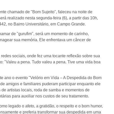
ente chamado de "Bom Sujeito", faleceu na noite de
rá realizado nesta segunda-feira (6), a partir das 10h,
442, no Bairro Universitário, em Campo Grande.
chamar de "gurufim", será um momento de carinho,
enagear sua memória. Ele enfrentava um câncer de
 redes sociais, onde fez uma tocante reflexão sobre sua
do: "Valeu a pena. Tudo valeu a pena. Tive uma vida boa
te ano o evento "Velório em Vida – A Despedida do Bom
 onde amigos e familiares puderam participar enquanto ele
 de artistas locais, roda de samba e momentos de
tárias para auxiliar nos custos de seu tratamento.
mo legado o afeto, a gratidão, o respeito e o bom humor,
tensamente e preferia transformar sua despedida em uma