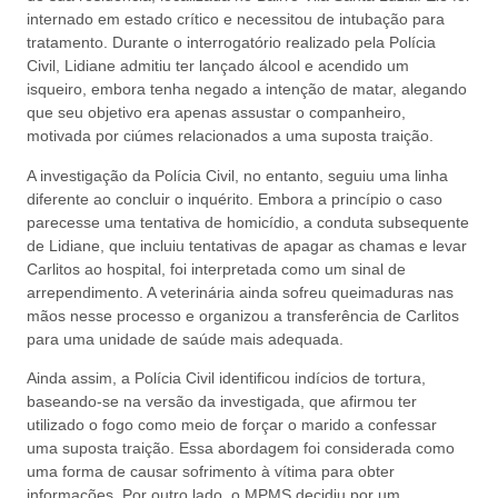
internado em estado crítico e necessitou de intubação para
tratamento. Durante o interrogatório realizado pela Polícia
Civil, Lidiane admitiu ter lançado álcool e acendido um
isqueiro, embora tenha negado a intenção de matar, alegando
que seu objetivo era apenas assustar o companheiro,
motivada por ciúmes relacionados a uma suposta traição.
A investigação da Polícia Civil, no entanto, seguiu uma linha
diferente ao concluir o inquérito. Embora a princípio o caso
parecesse uma tentativa de homicídio, a conduta subsequente
de Lidiane, que incluiu tentativas de apagar as chamas e levar
Carlitos ao hospital, foi interpretada como um sinal de
arrependimento. A veterinária ainda sofreu queimaduras nas
mãos nesse processo e organizou a transferência de Carlitos
para uma unidade de saúde mais adequada.
Ainda assim, a Polícia Civil identificou indícios de tortura,
baseando-se na versão da investigada, que afirmou ter
utilizado o fogo como meio de forçar o marido a confessar
uma suposta traição. Essa abordagem foi considerada como
uma forma de causar sofrimento à vítima para obter
informações. Por outro lado, o MPMS decidiu por um