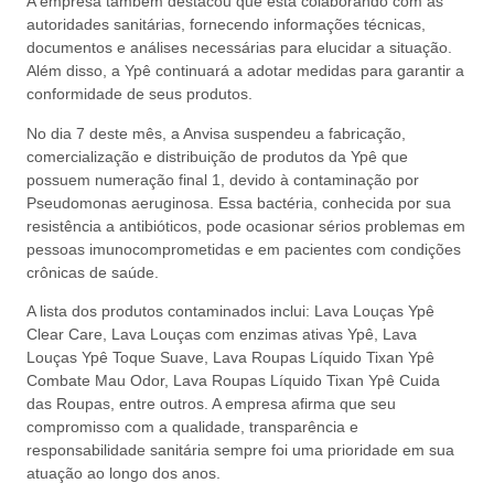
A empresa também destacou que está colaborando com as
autoridades sanitárias, fornecendo informações técnicas,
documentos e análises necessárias para elucidar a situação.
Além disso, a Ypê continuará a adotar medidas para garantir a
conformidade de seus produtos.
No dia 7 deste mês, a Anvisa suspendeu a fabricação,
comercialização e distribuição de produtos da Ypê que
possuem numeração final 1, devido à contaminação por
Pseudomonas aeruginosa. Essa bactéria, conhecida por sua
resistência a antibióticos, pode ocasionar sérios problemas em
pessoas imunocomprometidas e em pacientes com condições
crônicas de saúde.
A lista dos produtos contaminados inclui: Lava Louças Ypê
Clear Care, Lava Louças com enzimas ativas Ypê, Lava
Louças Ypê Toque Suave, Lava Roupas Líquido Tixan Ypê
Combate Mau Odor, Lava Roupas Líquido Tixan Ypê Cuida
das Roupas, entre outros. A empresa afirma que seu
compromisso com a qualidade, transparência e
responsabilidade sanitária sempre foi uma prioridade em sua
atuação ao longo dos anos.