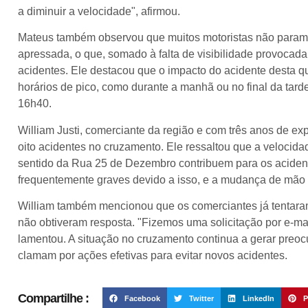
a diminuir a velocidade", afirmou.
Mateus também observou que muitos motoristas não param c
apressada, o que, somado à falta de visibilidade provocada 
acidentes. Ele destacou que o impacto do acidente desta qu
horários de pico, como durante a manhã ou no final da tarde
16h40.
William Justi, comerciante da região e com três anos de ex
oito acidentes no cruzamento. Ele ressaltou que a velocid
sentido da Rua 25 de Dezembro contribuem para os acidente
frequentemente graves devido a isso, e a mudança de mão d
William também mencionou que os comerciantes já tentaram
não obtiveram resposta. "Fizemos uma solicitação por e-mai
lamentou. A situação no cruzamento continua a gerar preoc
clamam por ações efetivas para evitar novos acidentes.
Compartilhe :
Facebook
Twitter
LinkedIn
P