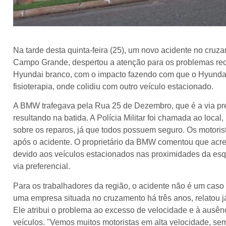
Na tarde desta quinta-feira (25), um novo acidente no cru
Campo Grande, despertou a atenção para os problemas re
Hyundai branco, com o impacto fazendo com que o Hyundai
fisioterapia, onde colidiu com outro veículo estacionado.
A BMW trafegava pela Rua 25 de Dezembro, que é a via pre
resultando na batida. A Polícia Militar foi chamada ao loca
sobre os reparos, já que todos possuem seguro. Os motor
após o acidente. O proprietário da BMW comentou que acred
devido aos veículos estacionados nas proximidades da esqui
via preferencial.
Para os trabalhadores da região, o acidente não é um caso 
uma empresa situada no cruzamento há três anos, relatou já 
Ele atribui o problema ao excesso de velocidade e à ausên
veículos. "Vemos muitos motoristas em alta velocidade, s