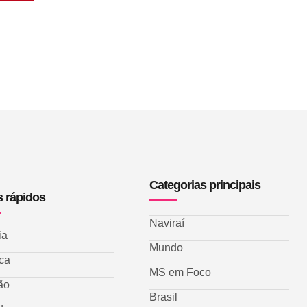
Categorias principais
s rápidos
Naviraí
ia
Mundo
ica
MS em Foco
ão
Brasil