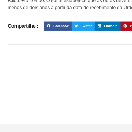
R$63.945.264,50. O edital estabelece que as obras devem 
menos de dois anos a partir da data de recebimento da Orde
Compartilhe :
Facebook
Twitter
LinkedIn
P