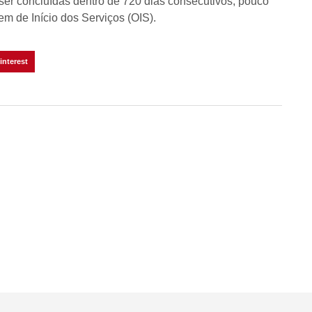
ser concluídas dentro de 720 dias consecutivos, pouco
m de Início dos Serviços (OIS).
interest