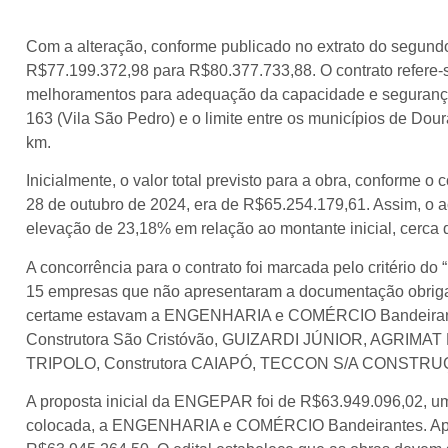
Com a alteração, conforme publicado no extrato do segundo t
R$77.199.372,98 para R$80.377.733,88. O contrato refere-
melhoramentos para adequação da capacidade e segurança
163 (Vila São Pedro) e o limite entre os municípios de Dou
km.
Inicialmente, o valor total previsto para a obra, conforme o
28 de outubro de 2024, era de R$65.254.179,61. Assim, o a
elevação de 23,18% em relação ao montante inicial, cerca 
A concorrência para o contrato foi marcada pelo critério do
15 empresas que não apresentaram a documentação obrigat
certame estavam a ENGENHARIA e COMÉRCIO Bandeirant
Construtora São Cristóvão, GUIZARDI JÚNIOR, AGRIMAT
TRIPOLO, Construtora CAIAPÓ, TECCON S/A CONSTRUÇ
A proposta inicial da ENGEPAR foi de R$63.949.096,02, um
colocada, a ENGENHARIA e COMÉRCIO Bandeirantes. Após 