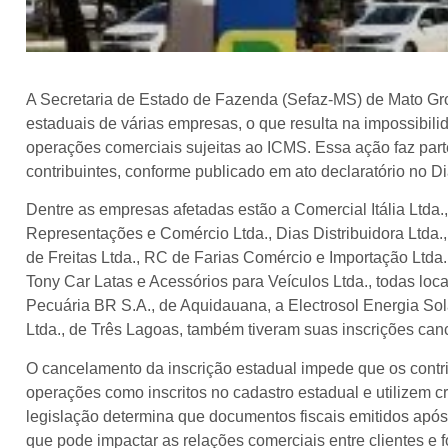
A Secretaria de Estado de Fazenda (Sefaz-MS) de Mato Gro
estaduais de várias empresas, o que resulta na impossibilid
operações comerciais sujeitas ao ICMS. Essa ação faz parte 
contribuintes, conforme publicado em ato declaratório no Di
Dentre as empresas afetadas estão a Comercial Itália Ltda
Representações e Comércio Ltda., Dias Distribuidora Ltda.,
de Freitas Ltda., RC de Farias Comércio e Importação Ltda
Tony Car Latas e Acessórios para Veículos Ltda., todas lo
Pecuária BR S.A., de Aquidauana, a Electrosol Energia Sola
Ltda., de Três Lagoas, também tiveram suas inscrições can
O cancelamento da inscrição estadual impede que os contrib
operações como inscritos no cadastro estadual e utilizem cr
legislação determina que documentos fiscais emitidos apó
que pode impactar as relações comerciais entre clientes e 