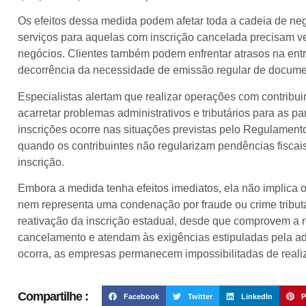
Os efeitos dessa medida podem afetar toda a cadeia de ne
serviços para aquelas com inscrição cancelada precisam ver
negócios. Clientes também podem enfrentar atrasos na ent
decorrência da necessidade de emissão regular de documen
Especialistas alertam que realizar operações com contribu
acarretar problemas administrativos e tributários para as 
inscrições ocorre nas situações previstas pelo Regulamen
quando os contribuintes não regularizam pendências fisca
inscrição.
Embora a medida tenha efeitos imediatos, ela não implica 
nem representa uma condenação por fraude ou crime tributári
reativação da inscrição estadual, desde que comprovem a 
cancelamento e atendam às exigências estipuladas pela admi
ocorra, as empresas permanecem impossibilitadas de realiza
Compartilhe :
Facebook
Twitter
LinkedIn
P