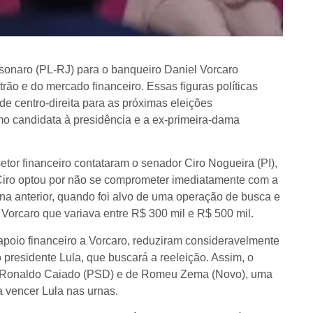
onaro (PL-RJ) para o banqueiro Daniel Vorcaro
o e do mercado financeiro. Essas figuras políticas
e centro-direita para as próximas eleições
mo candidata à presidência e a ex-primeira-dama
etor financeiro contataram o senador Ciro Nogueira (PI),
 Ciro optou por não se comprometer imediatamente com a
ana anterior, quando foi alvo de uma operação de busca e
Vorcaro que variava entre R$ 300 mil e R$ 500 mil.
apoio financeiro a Vorcaro, reduziram consideravelmente
presidente Lula, que buscará a reeleição. Assim, o
de Ronaldo Caiado (PSD) e de Romeu Zema (Novo), uma
a vencer Lula nas urnas.