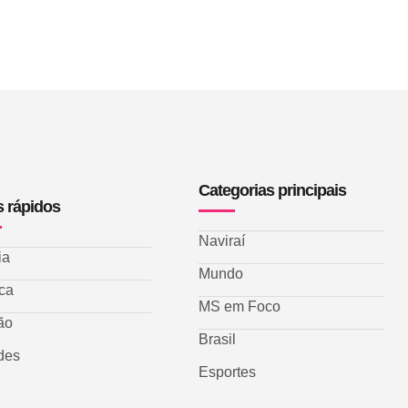
Categorias principais
s rápidos
Naviraí
ia
Mundo
ica
MS em Foco
ão
Brasil
des
Esportes