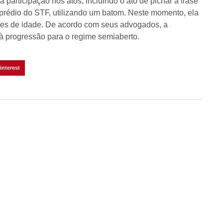
participação nos atos, incluindo o ato de pichar a frase
 prédio do STF, utilizando um batom. Neste momento, ela
ores de idade. De acordo com seus advogados, a
o à progressão para o regime semiaberto.
interest