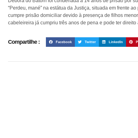
Débora do Batom foi condenada a 14 anos de prisão por sua 
“Perdeu, mané” na estátua da Justiça, situada em frente ao
cumpre prisão domiciliar devido à presença de filhos men
cabeleireira já cumpriu três anos de pena e pode ter direit
Compartilhe :
Facebook
Twitter
LinkedIn
P