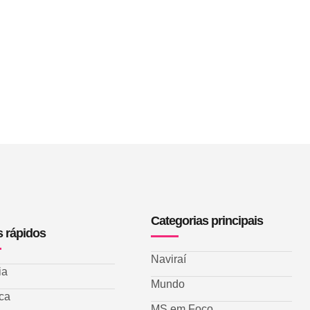
Categorias principais
s rápidos
Naviraí
ia
Mundo
ica
MS em Foco