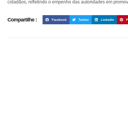
cidadãos, refletindo o empenho das autoridades em promov
Compartilhe :
Facebook
Twitter
LinkedIn
P