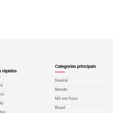
Categorias principais
s rápidos
Naviraí
ia
Mundo
ica
MS em Foco
ão
Brasil
des