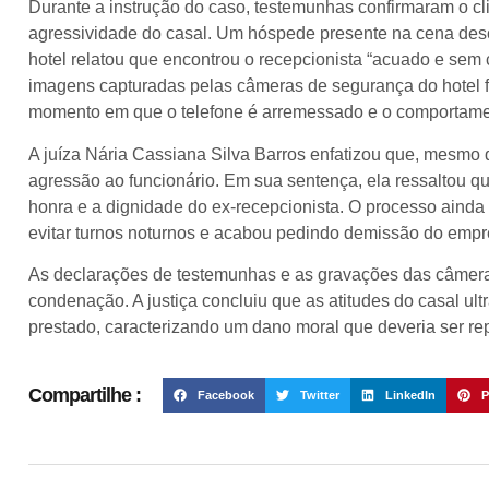
Durante a instrução do caso, testemunhas confirmaram o cli
agressividade do casal. Um hóspede presente na cena desc
hotel relatou que encontrou o recepcionista “acuado e sem 
imagens capturadas pelas câmeras de segurança do hotel f
momento em que o telefone é arremessado e o comportamen
A juíza Nária Cassiana Silva Barros enfatizou que, mesmo q
agressão ao funcionário. Em sua sentença, ela ressaltou q
honra e a dignidade do ex-recepcionista. O processo ainda 
evitar turnos noturnos e acabou pedindo demissão do emp
As declarações de testemunhas e as gravações das câmera
condenação. A justiça concluiu que as atitudes do casal ult
prestado, caracterizando um dano moral que deveria ser re
Compartilhe :
Facebook
Twitter
LinkedIn
P