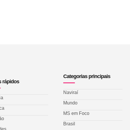
Categorias principais
s rápidos
Naviraí
ia
Mundo
ica
MS em Foco
ão
Brasil
des