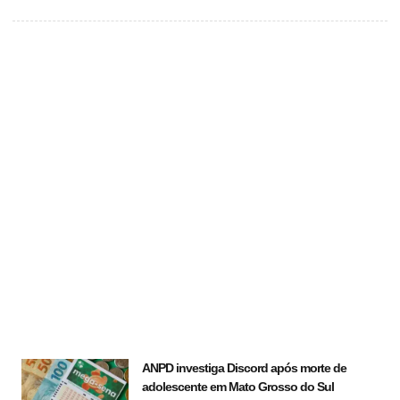
ANPD investiga Discord após morte de
adolescente em Mato Grosso do Sul