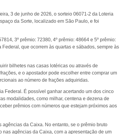
ira, 3 de junho de 2026, o sorteio 06071-2 da Loteria
Espaço da Sorte, localizado em São Paulo, e foi
57814, 3º prêmio: 72380, 4º prêmio: 48664 e 5º prêmio:
ria Federal, que ocorrem às quartas e sábados, sempre às
irir bilhetes nas casas lotéricas ou através de
 frações, e o apostador pode escolher entre comprar um
rcionais ao número de frações adquiridas.
ia Federal. É possível ganhar acertando um dos cinco
tras modalidades, como milhar, centena e dezena de
eceber prêmios com números que estejam próximos aos
s agências da Caixa. No entanto, se o prêmio bruto
do nas agências da Caixa, com a apresentação de um