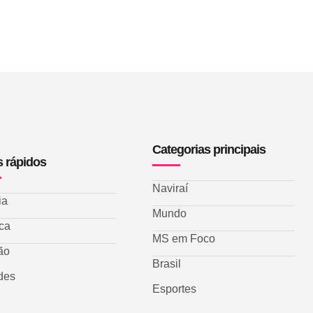
Categorias principais
s rápidos
Naviraí
ia
Mundo
ica
MS em Foco
ão
Brasil
des
Esportes