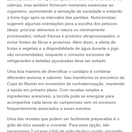
calorias, mas também fornecem nutrientes essenciais ao
organismo, aumentando a sensação de saciedade e evitando
a fome logo após os intervalos das partidas. Nutricionistas
sugerem algumas orientações para a escolha dos petiscos
ideais: priorizar alimentos in natura ou minimamente
processados, reduzir frituras e produtos ultraprocessados, e
incluir fontes de fibras e proteínas. Além disso, a oferta de
frutas e vegetais e a disponibilidade de água durante o jogo
são recomendadas, enquanto o consumo excessivo de
refrigerantes e bebidas açucaradas deve ser evitado.
Uma boa maneira de diversificar o cardápio é combinar
diferentes texturas e sabores. Isso transforma os encontros da
Copa do Mundo em momentos de confraternização, mantendo
a saúde em primeiro plano. Com receitas simples e
ingredientes acessíveis, a torcida pode se energizar para
acompanhar cada lance do campeonato sem os excessos
frequentemente associados a esses eventos.
Uma das receitas que podem ser facilmente preparadas é o
grão-de-bico assado e crocante. Para essa opção, são
necessários 2 xícaras (chá) de grão-de-bico cozido, escorrido