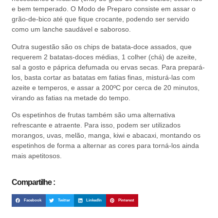
e bem temperado. O Modo de Preparo consiste em assar o
grão-de-bico até que fique crocante, podendo ser servido
como um lanche saudável e saboroso.
Outra sugestão são os chips de batata-doce assados, que
requerem 2 batatas-doces médias, 1 colher (chá) de azeite,
sal a gosto e páprica defumada ou ervas secas. Para prepará-
los, basta cortar as batatas em fatias finas, misturá-las com
azeite e temperos, e assar a 200ºC por cerca de 20 minutos,
virando as fatias na metade do tempo.
Os espetinhos de frutas também são uma alternativa
refrescante e atraente. Para isso, podem ser utilizados
morangos, uvas, melão, manga, kiwi e abacaxi, montando os
espetinhos de forma a alternar as cores para torná-los ainda
mais apetitosos.
Compartilhe :
Facebook
Twitter
LinkedIn
Pinterest