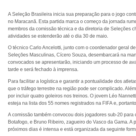
A Seleção Brasileira inicia sua preparação para o jogo c
no Maracanã. Esta partida marca o começo da jornada rumo
membros da comissão técnica e da diretoria de Seleções 
atividades se estenderão até o dia 30 de maio.
O técnico Carlo Ancelotti, junto com o coordenador geral 
Seleções Masculinas, Cícero Souza, desembarcará na manhã
convocados se apresentarão, iniciando um processo de aval
tarde e será fechado à imprensa.
Para facilitar a logística e garantir a pontualidade dos atle
que o tráfego terrestre na região pode ser complicado. Al
por incluir quatro goleiros nos treinos. O jovem Léo Nannet
esteja na lista dos 55 nomes registrados na FIFA e, portanto
A comissão também convocou dois jogadores sub-20 para c
Botafogo, e Bruno Ribeiro, zagueiro do Vasco da Gama. A 
próximos dias é intensa e está organizada da seguinte form