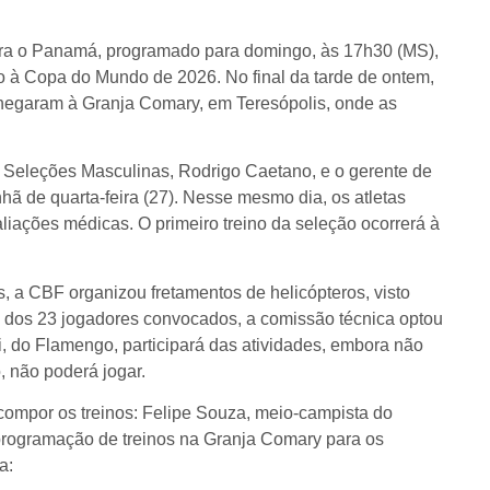
ontra o Panamá, programado para domingo, às 17h30 (MS),
 à Copa do Mundo de 2026. No final da tarde de ontem,
chegaram à Granja Comary, em Teresópolis, onde as
de Seleções Masculinas, Rodrigo Caetano, e o gerente de
 de quarta-feira (27). Nesse mesmo dia, os atletas
iações médicas. O primeiro treino da seleção ocorrerá à
tas, a CBF organizou fretamentos de helicópteros, visto
ém dos 23 jogadores convocados, a comissão técnica optou
ti, do Flamengo, participará das atividades, embora não
, não poderá jogar.
ompor os treinos: Felipe Souza, meio-campista do
programação de treinos na Granja Comary para os
a: