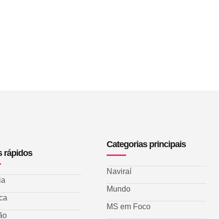
Categorias principais
s rápidos
Naviraí
ia
Mundo
ica
MS em Foco
ão