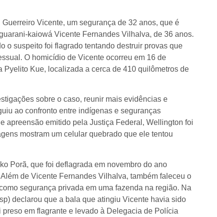
on Guerreiro Vicente, um segurança de 32 anos, que é
guarani-kaiowá Vicente Fernandes Vilhalva, de 36 anos.
 o suspeito foi flagrado tentando destruir provas que
cessual. O homicídio de Vicente ocorreu em 16 de
 Pyelito Kue, localizada a cerca de 410 quilômetros de
stigações sobre o caso, reunir mais evidências e
guiu ao confronto entre indígenas e seguranças
 apreensão emitido pela Justiça Federal, Wellington foi
magens mostram um celular quebrado que ele tentou
ko Porã, que foi deflagrada em novembro do ano
. Além de Vicente Fernandes Vilhalva, também faleceu o
a como segurança privada em uma fazenda na região. Na
sp) declarou que a bala que atingiu Vicente havia sido
oi preso em flagrante e levado à Delegacia de Polícia