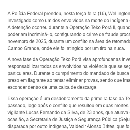
A Polícia Federal prendeu, nesta terça-feira (16), Wellingt
investigado como um dos envolvidos na morte do indígena 
A detenção ocorreu durante a Operação Teko Porã II, quando
poderiam incriminá-lo, configurando o crime de fraude pro
novembro de 2025, durante um conflito na área de retomada
Campo Grande, onde ele foi atingido por um tiro na nuca.
A nova fase da Operação Teko Porã visa aprofundar as inve
responsabilizar todos os envolvidos na violência que se se
particulares. Durante o cumprimento do mandado de busca e
preso em flagrante ao tentar eliminar provas, sendo que i
esconder dentro de uma caixa de descarga.
Essa operação é um desdobramento da primeira fase da Te
passado, logo após o conflito que resultou em duas mortes
vigilante Lucas Fernando da Silva, de 23 anos, que atuav
ocasião, a Secretaria de Justiça e Segurança Pública (Seju
disparada por outro indígena, Valdecir Alonso Brites, que f