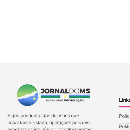
Link
Fique por dentro das decisões que
Políc
impactam o Estado, operações policiais,
Polít
ações na saúde pública, acontecimentos