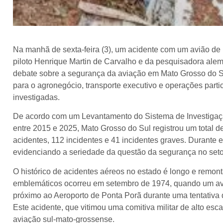
Na manhã de sexta-feira (3), um acidente com um avião d
piloto Henrique Martin de Carvalho e da pesquisadora alem
debate sobre a segurança da aviação em Mato Grosso do S
para o agronegócio, transporte executivo e operações parti
investigadas.
De acordo com um Levantamento do Sistema de Investigaçã
entre 2015 e 2025, Mato Grosso do Sul registrou um total d
acidentes, 112 incidentes e 41 incidentes graves. Durante 
evidenciando a seriedade da questão da segurança no seto
O histórico de acidentes aéreos no estado é longo e remo
emblemáticos ocorreu em setembro de 1974, quando um aviã
próximo ao Aeroporto de Ponta Porã durante uma tentativ
Este acidente, que vitimou uma comitiva militar de alto esc
aviação sul-mato-grossense.