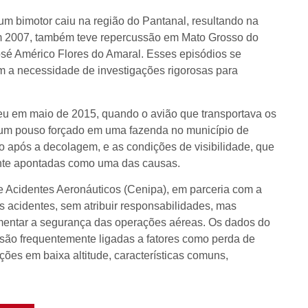
 um bimotor caiu na região do Pantanal, resultando na
em 2007, também teve repercussão em Mato Grosso do
 José Américo Flores do Amaral. Esses episódios se
m a necessidade de investigações rigorosas para
eu em maio de 2015, quando o avião que transportava os
r um pouso forçado em uma fazenda no município de
o após a decolagem, e as condições de visibilidade, que
ente apontadas como uma das causas.
e Acidentes Aeronáuticos (Cenipa), em parceria com a
os acidentes, sem atribuir responsabilidades, mas
aumentar a segurança das operações aéreas. Os dados do
são frequentemente ligadas a fatores como perda de
ções em baixa altitude, características comuns,