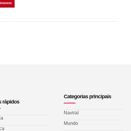
interest
Categorias principais
s rápidos
Naviraí
ia
Mundo
ica