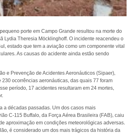
e pequeno porte em Campo Grande resultou na morte do
ã Lydia Theresia Möcklinghoff. O incidente reacendeu o
ul, estado que tem a aviação como um componente vital
culares. As causas do acidente ainda estão sendo
o e Prevenção de Acidentes Aeronáuticos (Sipaer),
e 230 ocorrências aeronáuticas, das quais 77 foram
esse período, 17 acidentes resultaram em 24 mortes,
r.
nta a décadas passadas. Um dos casos mais
o C-115 Buffalo, da Força Aérea Brasileira (FAB), caiu
a de aproximação em condições meteorológicas adversas.
alão, é considerado um dos mais trágicos da história da